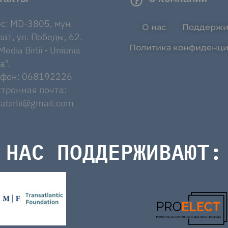
с: MD-3805, мун.
О нас
Поддержи
ат, ул. Победы, 62.
Политика конфиденци
edia Birlii - Uniunia
a".
ефон: 068192226
тронная почта:
abirlii@gmail.com
НАС ПОДДЕРЖИВАЮТ: