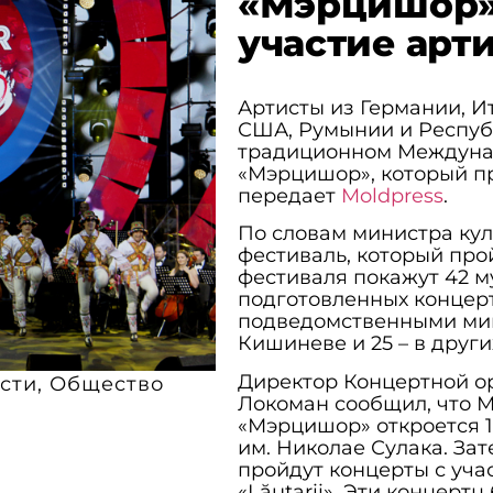
«Мэрцишор» 
участие арт
Артисты из Германии, И
США, Румынии и Респуб
традиционном Междуна
«Мэрцишор», который про
передает
Moldpress
.
По словам министра ку
фестиваль, который про
фестиваля покажут 42 м
подготовленных концер
подведомственными минк
Кишиневе и 25 – в други
Директор Концертной о
сти
,
Общество
Локоман сообщил, что 
«Мэрцишор» откроется 1
им. Николае Сулака. За
пройдут концерты с уч
«Lăutarii». Эти концерт