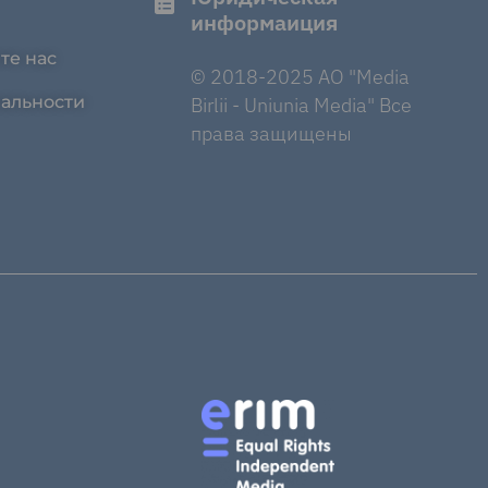
информаиция
те нас
© 2018-2025 AO "Media
альности
Birlii - Uniunia Media" Все
права защищены