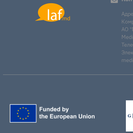
Адре
Комр
AO "M
Medi
Тел
Элек
medi