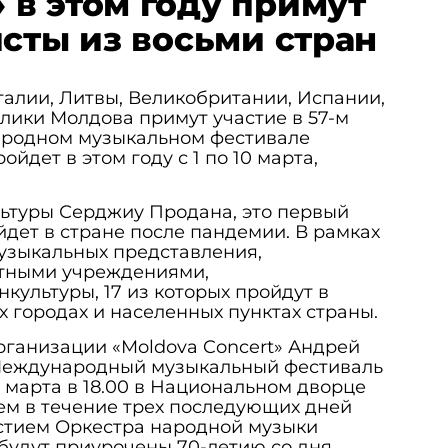
в этом году примут
исты из восьми стран
талии, Литвы, Великобритании, Испании,
лики Молдова примут участие в 57-м
родном музыкальном фестивале
йдет в этом году с 1 по 10 марта,
льтуры Серджиу Продана, это первый
йдет в стране после пандемии. В рамках
узыкальных представления,
тными учреждениями,
ультуры, 17 из которых пройдут в
х городах и населенных пунктах страны.
рганизации «Moldova Concert» Андрей
Международный музыкальный фестиваль
 марта в 18.00 в Национальном дворце
тем в течение трех последующих дней
астием Оркестра народной музыки
ц будут приурочены 70-летию со дня