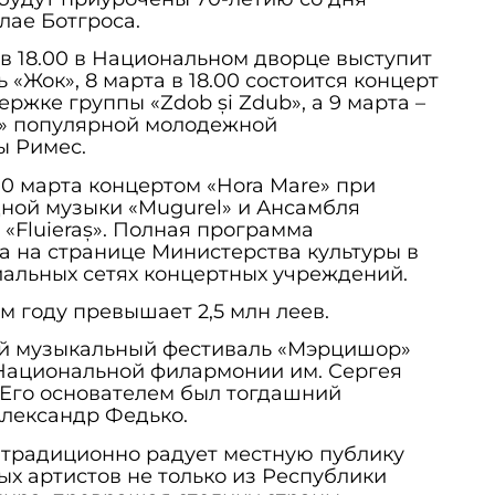
лае Ботгроса.
 в 18.00 в Национальном дворце выступит
«Жок», 8 марта в 18.00 состоится концерт
ержке группы «Zdob și Zdub», а 9 марта –
ă» популярной молодежной
ы Римес.
0 марта концертом «Hora Mare» при
ной музыки «Mugurel» и Ансамбля
 «Fluieraș». Полная программа
 на странице Министерства культуры в
циальных сетях концертных учреждений.
м году превышает 2,5 млн леев.
 музыкальный фестиваль «Мэрцишор»
в Национальной филармонии им. Сергея
 Его основателем был тогдашний
лександр Федько.
традиционно радует местную публику
х артистов не только из Республики