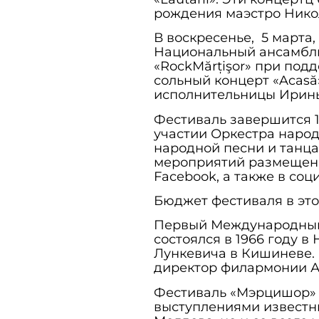
рождения маэстро Нико
В воскресенье, 5 марта,
Национальный ансамбль 
«RockMărțişor» при подд
сольный концерт «Acas
исполнительницы Ирин
Фестиваль завершится 1
участии Оркестра народ
народной песни и танца
мероприятий размещена
Facebook, а также в со
Бюджет фестиваля в это
Первый Международный
состоялся в 1966 году 
Лункевича в Кишиневе.
директор филармонии А
Фестиваль «Мэрцишор» 
выступлениями известны