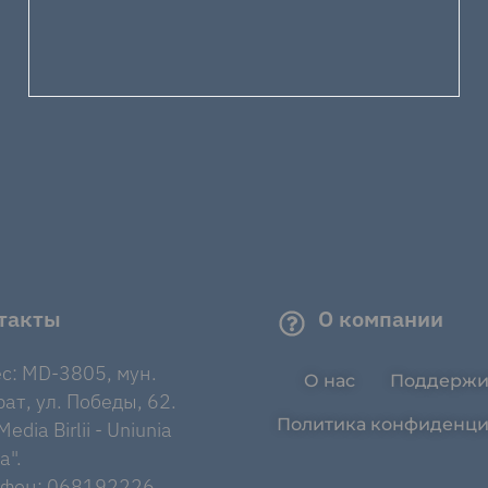
такты
О компании
с: MD-3805, мун.
О нас
Поддержи
ат, ул. Победы, 62.
Политика конфиденци
edia Birlii - Uniunia
a".
ефон: 068192226