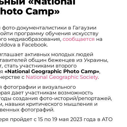
ьный «National
Photo Camp»
 фото-документалистики в Гагаузии
ойти программу обучения искусству
ого медиаобразования,
сообщается
на
oldova в Facebook.
риглашает активных молодых людей
ставителей общин беженцев из Украины,
ет, стать участниками второго
ря
«National Geographic Photo Camp»
,
нерстве с
National Geographic Society
.
я фотографии и визуального
орая дает участникам возможность
тоды создания фото-историй/репортажей,
м, навыки критического мышления и
твенных фотографий.
ря пройдет с 15 по 19 мая 2023 года в АТО