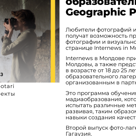
образовател
Geographic 
Любители фотографий и
получат возможность пр
фотографии и визуальн
странице Internews in M
Internews в Молдове п
Молдовы, а также пред
в возрасте от 18 до 25 л
образовательного лаге
организованным в парт
otari
Это программа обучени
екты
мадиаобразования, кот
испытать различные ме
развивая, таким образо
навыки создания качес
Второй выпуск фото-лаге
Гагаузия.