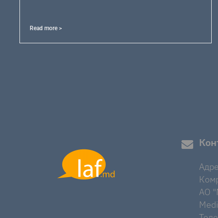
Read more >
Кон
Адре
Комр
AO "M
Medi
Тел