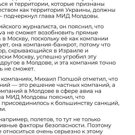
ся и территории, которые признаны
твом как территория Украины, должны
 — подчеркнул глава МИД Молдовы.
ийского журналиста, он пояснил, что
va не сможет возобновить прямые
в Москву, поскольку её как компании
ует, она компания-банкрот, потому что
ор, скрывающийся в Израиле и
ки Москву, успешно угробил эту
 другое в Молдове, и эта компания точно
ь не сможет.
х компаниях, Михаил Попшой отметил, что
ний — это решение частных компаний, а
мпаний в Молдове в сфере авиа на
ва МИД Молдовы пояснил, что
 присоединилось к большинству санкций,
ии.
 например, полетов, то тут не только
ктивные факторы безопасности. Поэтому
 относиться очень серьезно к этому