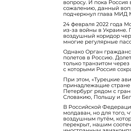
вопросу. И пока Россия 
сожалению, данный вопр
подчеркнул глава МИД
24 февраля 2022 года М
из-за войны в Украине.
воздушный коридор чер
многие регулярные пас
Однако Орган гражданс
полетов в Россию. Доле
только транзитом через
с которыми Россия сох
При этом, «Турецкие авиа
принадлежащие стране Н
Петербург рядом с гра
Словакию, Польшу и Бе
В Российской Федераци
молдаван, но для того,
воздушным путём, кото
перекрыт, нашим сооте
иностранным авиакомпа