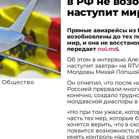
в РФ не возо
наступит ми
Прямые авиарейсы из 
возобновлены до тех по
мир, и она не восстан
передает
noi.md
.
Об этом в интервью Але
наступит завтра» на RT
Молдовы Михай Попшой
Общество
Он отметил, что после 
Россией прервали многие
конечно, создало трудно
молдавской диаспоры в
«Но при том ужасе, кото
часть тех мер, которые
хочется верить, что в 
появится возможность л
иметь контроль над сво