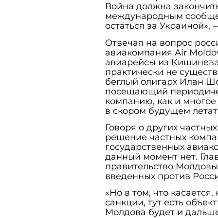
Война должна закончить
международным сообщес
остаться за Украиной»,
Отвечая на вопрос росс
авиакомпания Air Moldo
авиарейсы из Кишинева 
практически не существ
беглый олигарх Илан Ш
посещающий периодичес
компанию, как и многое
в скором будущем летат
Говоря о других частны
решение частных компа
государственных авиако
данный момент нет. Гла
правительство Молдовы
введенных против Росс
«Но в том, что касается,
санкции, тут есть объе
Молдова будет и дальше