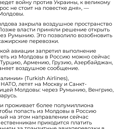
ведет войну против Украины, к великому
ос не стоит на повестке дня», —
 Молдовы.
олдова закрыла воздушное пространство
 Позже власти приняли решение открыть
ез Румынию. Это позволило возобновить
сажирские перевозки.
кой авиации запретил выполнение
теть из Молдовы в Россию можно сейчас
 Турцию, Армению, Грузию, Азербайджан,
раняет воздушное сообщение.
линии» (Turkish Airlines),
АТО, летят на Москву и Санкт-
ницей Молдовы: через Румынию, Венгрию,
ларусь.
и проживает более полумиллиона
 чтобы попасть из Молдовы в Россию
рый на этом направлении сейчас
чественникам приходится платить
ниям за транзитные авиаперевозки в