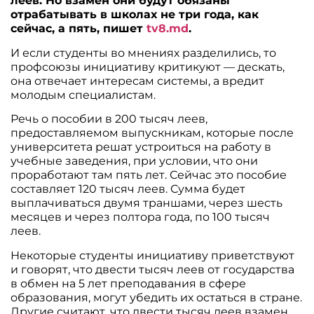
леев. Но взамен они будут обязаны
отрабатывать в школах не три года, как
сейчас, а пять, пишет
tv8.md
.
И если студенты во мнениях разделились, то
профсоюзы инициативу критикуют — дескать,
она отвечает интересам системы, а вредит
молодым специалистам.
Речь о пособии в 200 тысяч леев,
предоставляемом выпускникам, которые после
университета решат устроиться на работу в
учебные заведения, при условии, что они
проработают там пять лет. Сейчас это пособие
составляет 120 тысяч леев. Сумма будет
выплачиваться двумя траншами, через шесть
месяцев и через полтора года, по 100 тысяч
леев.
Некоторые студенты инициативу приветствуют
и говорят, что двести тысяч леев от государства
в обмен на 5 лет преподавания в сфере
образования, могут убедить их остаться в стране.
Другие считают, что двести тысяч леев взамен