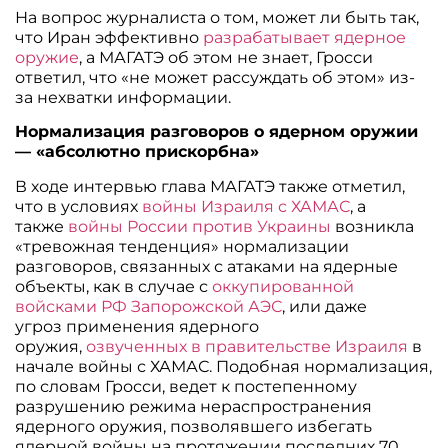
На вопрос журналиста о том, может ли быть так,
что Иран эффективно
разрабатывает ядерное
оружие
, а МАГАТЭ об этом не знает, Гросси
ответил, что «не может рассуждать об этом» из-
за нехватки информации.
Нормализация разговоров о ядерном оружии
— «абсолютно прискорбна»
В ходе интервью глава МАГАТЭ также отметил,
что в условиях
войны Израиля с ХАМАС
, а
также
войны России против Украины
возникла
«тревожная тенденция» нормализации
разговоров, связанных с атаками на ядерные
объекты, как в случае с
оккупированной
войсками РФ Запорожской АЭС
, или даже
угроз применения ядерного
оружия,
озвученных в правительстве Израиля
в
начале войны с ХАМАС. Подобная нормализация,
по словам Гросси, ведет к постепенному
разрушению режима нераспространения
ядерного оружия, позволявшего избегать
ядерной войны на протяжении последних 70