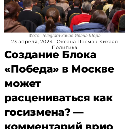
Фото: Telegram-канал Илана Шора
23 апреля, 2024
Оксана Посмак-Кихаял
Политика
Создание Блока
«Победа» в Москве
может
расцениваться как
госизмена? —
комментарий врио