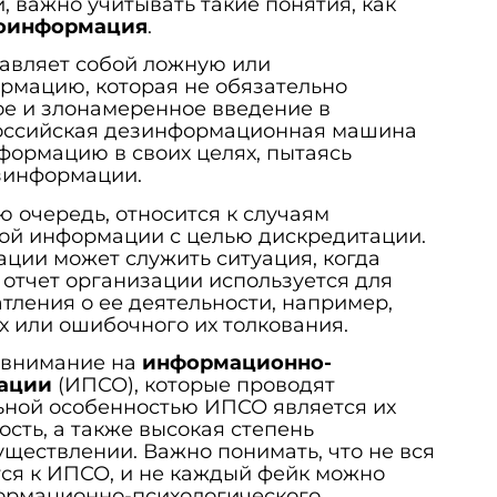
важно учитывать такие понятия, как
оинформация
.
авляет собой ложную или
мацию, которая не обязательно
ое и злонамеренное введение в
оссийская дезинформационная машина
формацию в своих целях, пытаясь
езинформации.
 очередь, относится к случаям
ой информации с целью дискредитации.
ии может служить ситуация, когда
отчет организации используется для
тления о ее деятельности, например,
 или ошибочного их толкования.
 внимание на
информационно-
рации
(ИПСО), которые проводят
ьной особенностью ИПСО является их
ость, а также высокая степень
уществлении. Важно понимать, что не вся
ся к ИПСО, и не каждый фейк можно
ормационно-психологического