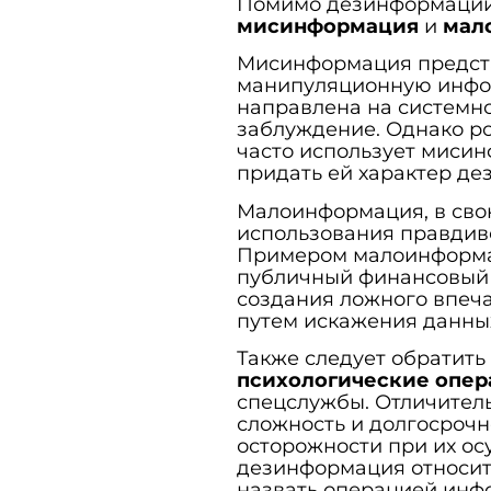
Помимо дезинформации, 
мисинформация
и
мал
Мисинформация предст
манипуляционную инфор
направлена на системн
заблуждение. Однако р
часто использует мисин
придать ей характер д
Малоинформация, в свою
использования правдив
Примером малоинформац
публичный финансовый 
создания ложного впеча
путем искажения данных
Также следует обратить
психологические опе
спецслужбы. Отличител
сложность и долгосрочн
осторожности при их ос
дезинформация относит
назвать операцией инф