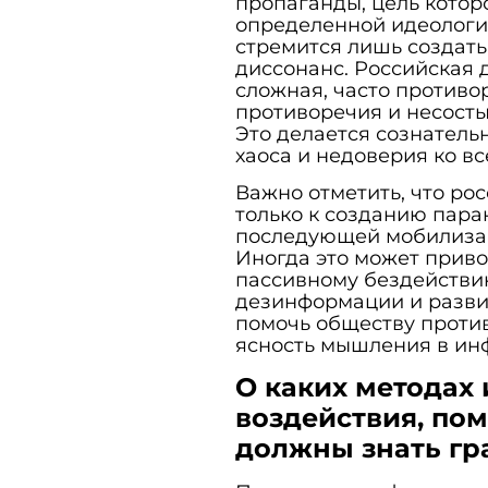
пропаганды, цель котор
определенной идеологи
стремится лишь создать
диссонанс. Российская 
сложная, часто противо
противоречия и несост
Это делается сознатель
хаоса и недоверия ко вс
Важно отметить, что ро
только к созданию паран
последующей мобилизац
Иногда это может приво
пассивному бездействи
дезинформации и разви
помочь обществу против
ясность мышления в и
О каких методах
воздействия, по
должны знать гр