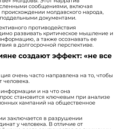
тве» Молдовы. Этот нарратив
исленными сообщениями, включая
о происхождении молдавского народа,
поддельными документами.
ективного противодействия
имо развивать критическое мышление и
нформацию, а также осознавать ее
вия в долгосрочной перспективе.
ияне создают эффект: «не все
я очень часто направлена ​​на то, чтобы
т человека.
зинформации и на что она
опрос становится ключевым при анализе
онных кампаний на общественное
и заключается в разрушении
инат у человека. В отличие от