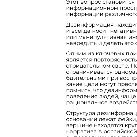
Этот вопрос становится
информационном прост
информации различного
Дезинформация находит
и всегда носит негативн
или манипулятивная инф
навредить и делать это 
Одним из ключевых при
является повторяемость
отрицательном свете. 
ограничивается однора
бдительными при воспр
какие цели могут пресл
помнить, что дезинфор
поведения людей, чаще 
рациональное воздейст
Структура дезинформац
основании лежат фейки,
вершине находятся кру
нарратива в российско