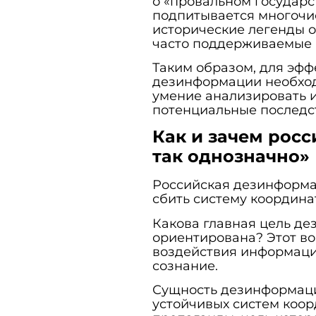
о «провальном государс
подпитывается многоч
исторические легенды 
часто поддерживаемые 
Таким образом, для эфф
дезинформации необход
умение анализировать и
потенциальные последст
Как и зачем росс
так однозначно»
Российская дезинформаци
сбить систему координа
Какова главная цель де
ориентирована? Этот в
воздействия информаци
сознание.
Сущность дезинформаци
устойчивых систем коорд