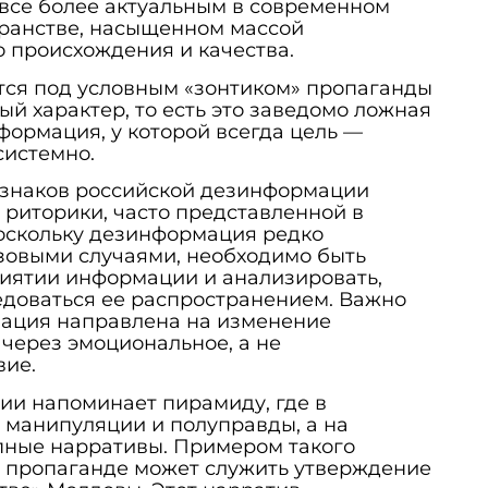
 все более актуальным в современном
ранстве, насыщенном массой
 происхождения и качества.
ся под условным «зонтиком» пропаганды
ый характер, то есть это заведомо ложная
ормация, у которой всегда цель —
системно.
знаков российской дезинформации
 риторики, часто представленной в
Поскольку дезинформация редко
зовыми случаями, необходимо быть
иятии информации и анализировать,
едоваться ее распространением. Важно
мация направлена на изменение
через эмоциональное, а не
вие.
ии напоминает пирамиду, где в
 манипуляции и полуправды, а на
пные нарративы. Примером такого
й пропаганде может служить утверждение