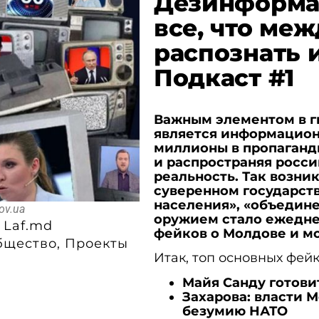
Дезинформац
все, что меж
распознать 
Подкаст #1
Важным элементом в г
является информацион
миллионы в пропаган
и распространяя росс
реальность. Так возни
суверенном государст
населения», «объедин
ov.ua
оружием стало ежедне
 Laf.md
фейков о Молдове и м
бщество
,
Проекты
Итак, топ основных фей
Майя Санду готови
Захарова: власти 
безумию НАТО