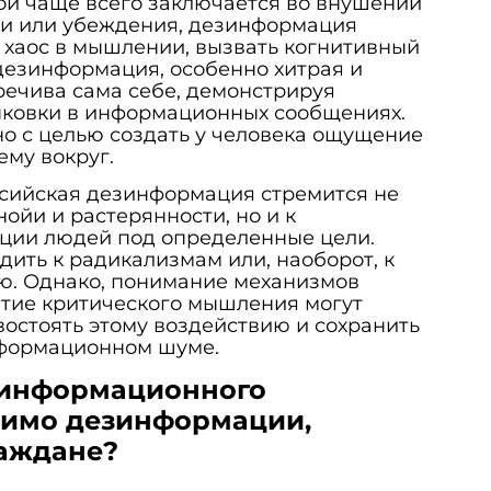
ой чаще всего заключается во внушении
и или убеждения, дезинформация
 хаос в мышлении, вызвать когнитивный
дезинформация, особенно хитрая и
речива сама себе, демонстрируя
ыковки в информационных сообщениях.
но с целью создать у человека ощущение
ему вокруг.
ссийская дезинформация стремится не
ойи и растерянности, но и к
ии людей под определенные цели.
дить к радикализмам или, наоборот, к
ю. Однако, понимание механизмов
тие критического мышления могут
остоять этому воздействию и сохранить
нформационном шуме.
 информационного
мимо дезинформации,
аждане?