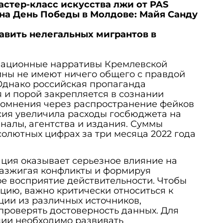
астер-класс искусства лжи от PAS
 на День Победы в Молдове: Майя Санду
авить нелегальных мигрантов в
мационные нарративы Кремлевской
ны не имеют ничего общего с правдой
Однако российская пропаганда
 и порой закрепляется в сознании
сомнения через распространение фейков
сия увеличила расходы госбюджета на
налы, агентства и издания. Суммы
бсолютных цифрах за три месяца 2022 года
ция оказывает серьезное влияние на
разжигая конфликты и формируя
е восприятие действительности. Чтобы
ию, важно критически относиться к
ии из различных источников,
проверять достоверность данных. Для
ии необходимо развивать