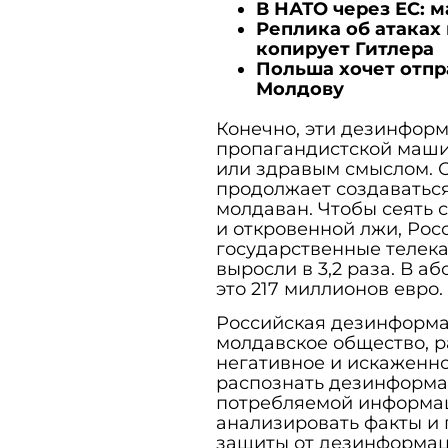
В НАТО через ЕС: м
Реплика об атаках
копирует Гитлера
Польша хочет отпр
Молдову
Конечно, эти дезинфор
пропагандистской маши
или здравым смыслом. 
продолжает создаваться
молдаван. Чтобы сеять 
и откровенной лжи, Рос
государственные телека
выросли в 3,2 раза. В а
это 217 миллионов евро.
Российская дезинформа
молдавское общество, 
негативное и искаженно
распознать дезинформац
потребляемой информац
анализировать факты и 
защиты от дезинформац