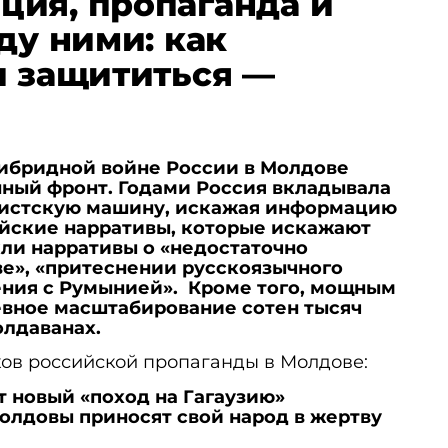
ия, пропаганда и
ду ними: как
и защититься —
ибридной войне России в Молдове
ный фронт. Годами Россия вкладывала
дистскую машину, искажая информацию
ийские нарративы, которые искажают
кли нарративы о «недостаточно
ве», «притеснении русскоязычного
ения с Румынией». Кроме того, мощным
вное масштабирование сотен тысяч
олдаванах.
ков российской пропаганды в Молдове:
т новый «поход на Гагаузию»
Молдовы приносят свой народ в жертву