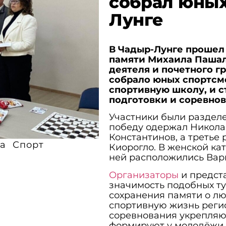
собрал юных
Лунге
В Чадыр-Лунге прошел
памяти Михаила Пашал
деятеля и почетного г
собрало юных спортсм
спортивную школу, и 
подготовки и соревнов
Участники были раздел
победу одержал Николай
Константинов, а третье
а
Спорт
Киорогло. В женской ка
ней расположились Вар
Организаторы
и предст
значимость подобных ту
сохранения памяти о лю
спортивную жизнь регио
соревнования укрепляю
формируют у молодёжи 