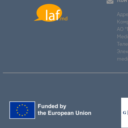
Адре
Комр
AO "M
Medi
Тел
Элек
medi