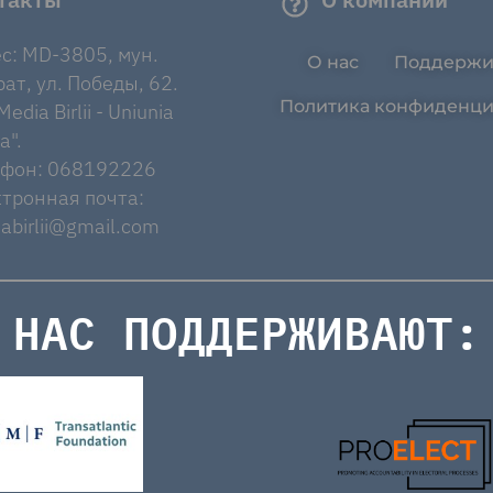
с: MD-3805, мун.
О нас
Поддержи
ат, ул. Победы, 62.
Политика конфиденци
edia Birlii - Uniunia
a".
ефон: 068192226
тронная почта:
abirlii@gmail.com
НАС ПОДДЕРЖИВАЮТ: