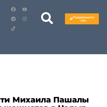
Поддержите
нас
яти Михаила Пашалы