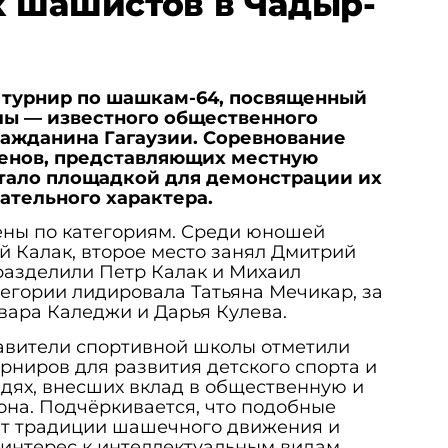
 шашистов в Чадыр-
 турнир по шашкам-64, посвященный
ы — известного общественного
ражданина Гагаузии. Соревнование
енов, представляющих местную
стало площадкой для демонстрации их
ательного характера.
ены по категориям. Среди юношей
 Калак, второе место занял Дмитрий
 разделили Петр Калак и Михаил
тегории лидировала Татьяна Мечикар, за
вара Каледжи и Дарья Кулева.
авители спортивной школы отметили
рниров для развития детского спорта и
дях, внесших вклад в общественную и
на. Подчёркивается, что подобные
т традиции шашечного движения и
интерес к интеллектуальным видам