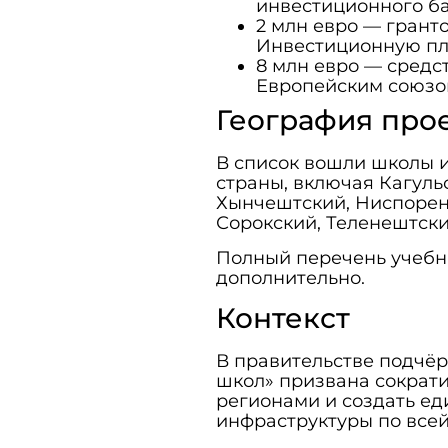
инвестиционного ба
2 млн евро — грант
Инвестиционную пл
8 млн евро — средс
Европейским союзо
География про
В список вошли школы и
страны, включая Кагуль
Хынчештский, Ниспорен
Сорокский, Теленештски
Полный перечень учебн
дополнительно.
Контекст
В правительстве подчёр
школ» призвана сократи
регионами и создать е
инфраструктуры по всей