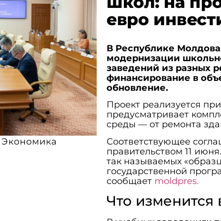
школ: на пр
евро инвест
В Республике Молдова
модернизации школьно
заведений из разных р
финансирование в объе
обновление.
Проект реализуется при
предусматривает компл
среды — от ремонта зд
Соответствующее согла
Экономика
правительством 11 июня
так называемых «образ
государственной прогр
сообщает
moldpres.
Что изменится 