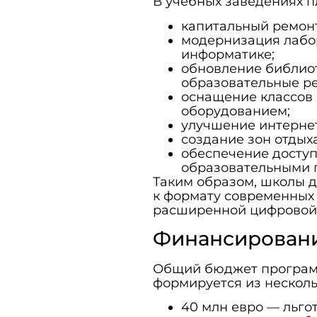
В учебных заведениях п
капитальный ремон
модернизация лабор
информатике;
обновление библиот
образовательные р
оснащение классов
оборудованием;
улучшение интерне
создание зон отдых
обеспечение доступ
образовательными 
Таким образом, школы 
к формату современных 
расширенной цифровой 
Финансировани
Общий бюджет программ
формируется из несколь
40 млн евро — льго