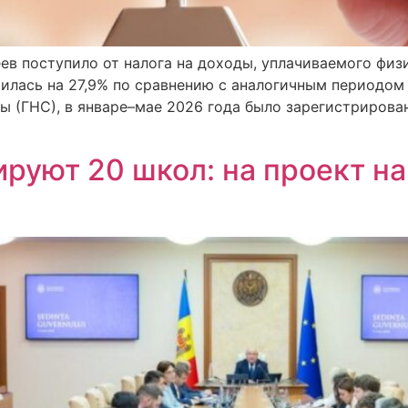
леев поступило от налога на доходы, уплачиваемого ф
чилась на 27,9% по сравнению с аналогичным периодом
ы (ГНС), в январе–мае 2026 года было зарегистрирова
руют 20 школ: на проект на