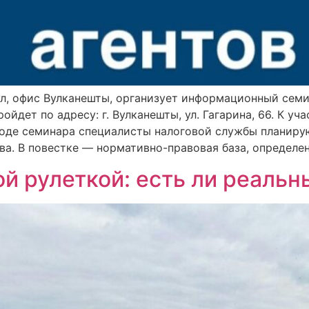
ул, офис Вулканешты, организует информационный семи
ройдет по адресу: г. Вулканешты, ул. Гагарина, 66. К 
 ходе семинара специалисты налоговой службы планир
а. В повестке — нормативно-правовая база, определен
й рулеткой: есть ли реаль