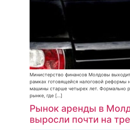
Министерство финансов Молдовы выходит 
рамках готовящейся налоговой реформы н
машины старше четырех лет. Формально р
рынке, где […]
Рынок аренды в Молд
выросли почти на тр