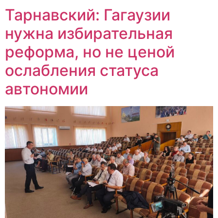
Тарнавский: Гагаузии
нужна избирательная
реформа, но не ценой
ослабления статуса
автономии