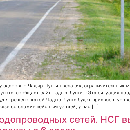
 здоровью Чадыр-Лунги ввела ряд ограничительных ме
нкте, сообщает сайт Чадыр-Лунги. «Эта ситуация прод
будет решено, какой Чадыр-Лунге будет присвоен уров
вязи со сложившейся ситуацией, у нас […]
водопроводных сетей. НСГ в