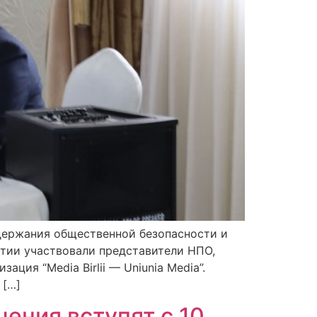
держания общественной безопасности и
ятии участвовали представители НПО,
ия “Media Birlii — Uniunia Media”.
 […]
ения вступят с 10