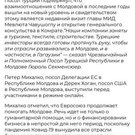
Посол Турции подчеркнул, что
взаимоотношения с Молдовой в последние годы
вышли на новый уровень и свидетельством
этому является недавний визит главы МИД
Мевлюта Чавушоглу и открытие генерального
консульства в Комрате.
“Наши компании заняты
в туризме, текстиле, строительстве. Турецкие
инвесторы всегда готовы протянуть руку, чтобы
эти отрасли развивались в Молдове, и в
частности, в Гагаузии” — сказал Чрезвычайный
и Полномочный Посол Турецкой Республики в
Молдове Гюроль Секменсюер.
Петер Михалко, посол Делегации ЕС в
Республике Молдова и Дерек Хоган, посол США
в Республике Молдова, выступили перед
участниками в режиме онлайн.
Михалко отметил, что Евросоюз продолжает
помогать Молдове. Речь идет не только о
гуманитарной помощи, но и о финансировании
бизнеса в непростой для него период, поскольку
пандемия Ковид-19 вынудила все отрасли