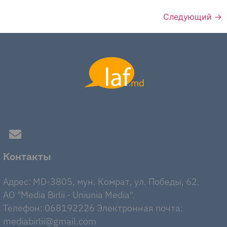
Следующий
→
Контакты
Адрес: MD-3805, мун. Комрат, ул. Победы, 62.
AO "Media Birlii - Uniunia Media".
Телефон: 068192226 Электронная почта:
mediabirlii@gmail.com