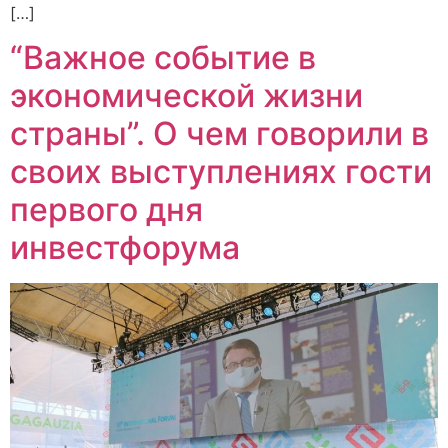
[…]
“Важное событие в
экономической жизни
страны”. О чем говорили в
своих выступлениях гости
первого дня
инвестфорума