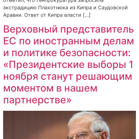
отметил, что Генпрокуратура запросила
экстрадицию Плахотнюка из Кипра и Саудовской
Аравии. Ответ от Кипра власти […]
Верховный представитель
ЕС по иностранным делам
и политике безопасности:
«Президентские выборы 1
ноября станут решающим
моментом в нашем
партнерстве»