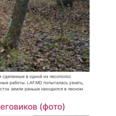
и сделанные в одной из лесополос
яные работы. LAF.MD попыталась узнать,
асток земли раньше находился в лесном
еговиков (фото)