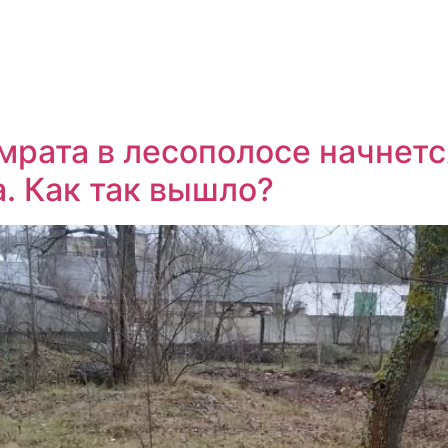
мрата в лесополосе начнет
. Как так вышло?