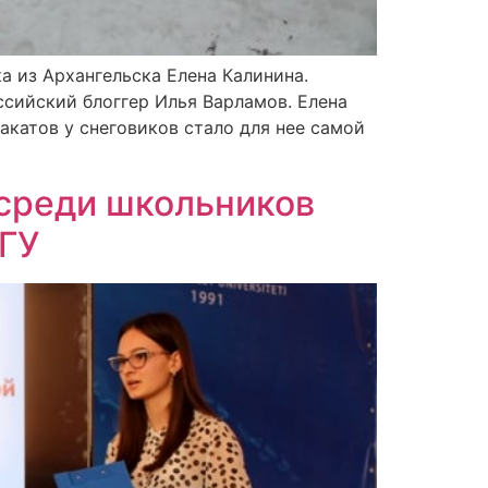
а из Архангельска Елена Калинина.
ссийский блоггер Илья Варламов. Елена
акатов у снеговиков стало для нее самой
 среди школьников
КГУ