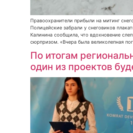
Правоохранители прибыли на митинг снего
Полицейские забрали у снеговиков плакат
Калинина сообщила, что вдохновение слеп
сюрпризом. «Вчера была великолепная пог
По итогам региональ
один из проектов буд