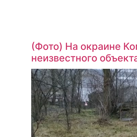
(Фото) На окраине Ко
неизвестного объекта