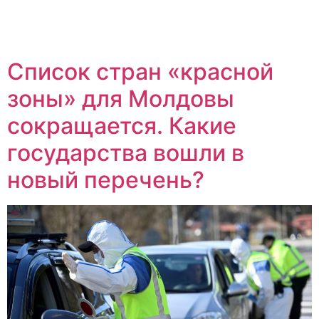
Список стран «красной
зоны» для Молдовы
сокращается. Какие
государства вошли в
новый перечень?