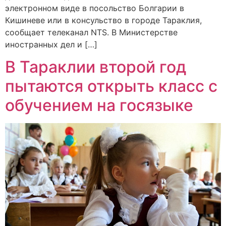
электронном виде в посольство Болгарии в
Кишиневе или в консульство в городе Тараклия,
сообщает телеканал NTS. В Министерстве
иностранных дел и […]
В Тараклии второй год
пытаются открыть класс с
обучением на госязыке