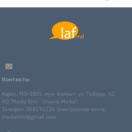
Контакты
Адрес: MD-3805, мун. Комрат, ул. Победы, 62.
AO "Media Birlii - Uniunia Media".
Телефон: 068192226 Электронная почта:
mediabirlii@gmail.com