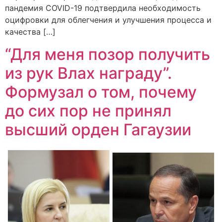
пандемия COVID-19 подтвердила необходимость
оцифровки для облегчения и улучшения процесса и
качества […]
“Для меня позор получить
из рук Влах награду”.
Формузал о том, почему
до сих пор не принял
высший орден Гагаузии