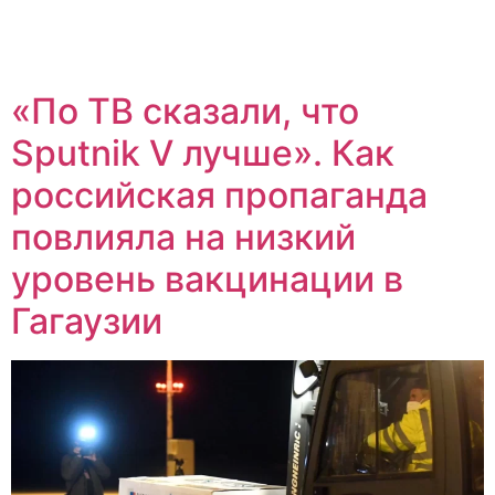
«По ТВ сказали, что
Sputnik V лучше». Как
российская пропаганда
повлияла на низкий
уровень вакцинации в
Гагаузии