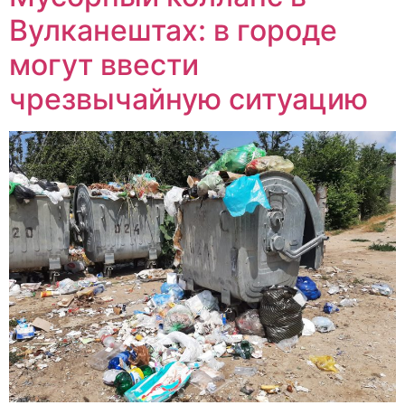
Вулканештах: в городе
могут ввести
чрезвычайную ситуацию