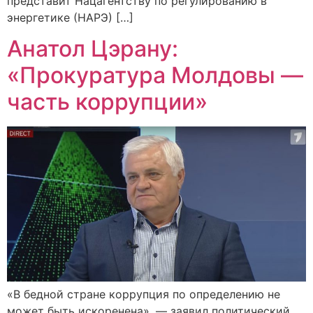
представит Нацагентству по регулированию в
энергетике (НАРЭ) […]
Анатол Цэрану:
«Прокуратура Молдовы —
часть коррупции»
«В бедной стране коррупция по определению не
может быть искоренена», — заявил политический