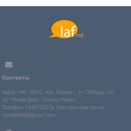
Контакты
Адрес: MD-3805, мун. Комрат, ул. Победы, 62.
AO "Media Birlii - Uniunia Media".
Телефон: 068192226 Электронная почта:
mediabirlii@gmail.com