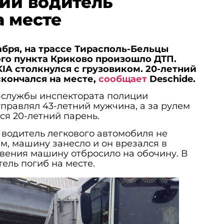
ний водитель
а месте
абря, на трассе Тирасполь-Бельцы
го пункта Криково произошло ДТП.
IA столкнулся с грузовиком. 20-летний
скончался на месте,
сообщает
Deschide.
-службы инспектората полиции
правлял 43-летний мужчина, а за рулем
ся 20-летний парень.
 водитель легкового автомобиля не
м, машину занесло и он врезался в
овения машину отбросило на обочину. В
ель погиб на месте.