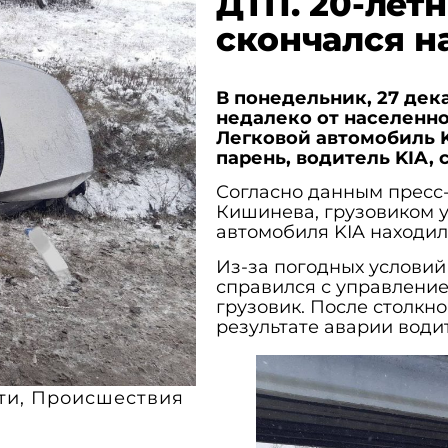
ДТП. 20-лет
скончался н
В понедельник, 27 дек
недалеко от населенно
Легковой автомобиль K
парень, водитель KIA, 
Согласно данным пресс
Кишинева, грузовиком у
автомобиля KIA находил
Из-за погодных условий
справился с управление
грузовик. После столкн
результате аварии водит
ти
,
Происшествия