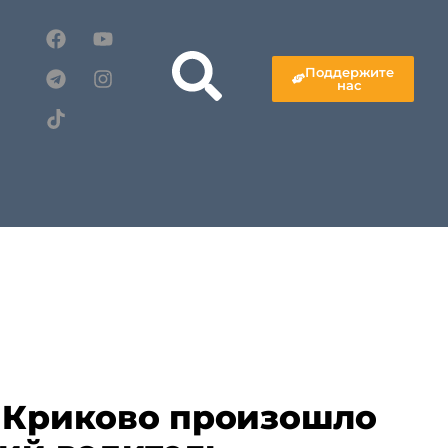
Поддержите
нас
 Криково произошло