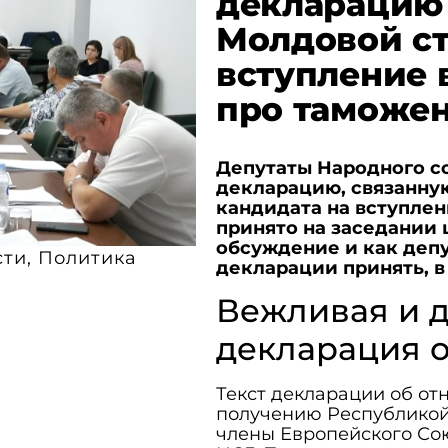
декларацию
Молдовой ст
вступление 
про таможе
Депутаты Народного со
декларацию, связанну
кандидата на вступле
принято на заседании 
обсуждение и как деп
сти
,
Политика
декларации принять, в
Вежливая и 
декларация о
Текст декларации об от
получению Республикой 
члены Европейского Сою