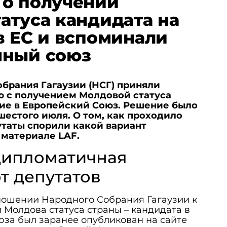
 о получении
атуса кандидата на
в ЕС и вспоминали
нный союз
брания Гагаузии (НСГ) приняли
ю с получением Молдовой статуса
ние в Европейский Союз. Решение было
шестого июля. О том, как проходило
утаты спорили какой вариант
 материале LAF.
дипломатичная
т депутатов
ношении Народного Собрания Гагаузии к
Молдова статуса страны – кандидата в
за был заранее опубликован на сайте