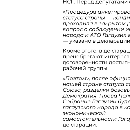
НСГ. Перед депутатами 
«
Процедура анкетирова
статуса страны — канди
проходила в закрытом р
вопрос о соблюдении и
народа и АТО Гагаузия 
— указано в декларации
Кроме этого, в деклара
пренебрегают интереса
договоренности достиг
рабочей группы.
«
Поэтому, после офици
нашей стране статуса с
Союза, разделяя базов
Демократия, Права Чел
Собрание Гагаузии буд
гагаузского народа в к
экономической
самостоятельности Гаг
декларации.