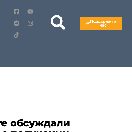
Поддержите
нас
те обсуждали