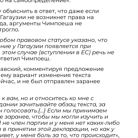
во на самоопределение».
объяснить в ответ, что даже если
 Гагаузии не возникнет права на
да, аргументы Чимпоеша не
рогло.
собом правовом статусе указано, что
ие у Гагаузии появляется при
этом случае (вступлении в ЕС) речь не
 ответил Чимпоеш.
навский, комментируя предложение
ему вариант изменения текста
йчас, и не был отправлен заранее
к вам, но и относитесь ко мне с
дании зачитывайте абзац текста, за
 голосовать.{…} Если мы принимаем
 заранее, чтобы мы могли изучить и
 не член партии и у меня нет каких-либо
 в принятии этой декларации, но как у
ивет, у меня боль за то, что происходит
«,