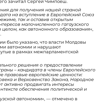
его зачитал Сергей Чимпоеш.
ния для получения нашей страной
дата на вступление в Европейский Союз
ежиме, так и оставив открытым
нтересов малочисленного гагаузского
в целом, как автономного образования
«,
.
ции было указано, что власти Молдовы
ми автономии и нарушают
нутые в рамках межпарламентской
ального решения о предоставлении
траны – кандидата в члены Европейского
ые правовые европейские ценности:
овека и Верховенство Закона, Народное
ет активно продвигать интересы
онтексте обеспечения политической и
аузской автономии
«, — отмечено в