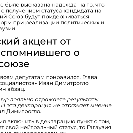
е было высказана надежда на то, что
 с получением статуса кандидата на
кий Союз будут придерживаться
норм при реализации политических и
аузии.
кий акцент от
вспомнившего о
союзе
всем депутатам понравился. Глава
социалистов» Иван Димитрогло
ин абзац.
счур лояльно отражаете результаты
 И эта декларация не отражает мнение
зал Димитрогло.
л включить в декларацию пункт о том,
т свой нейтральный статус, то Гагаузия