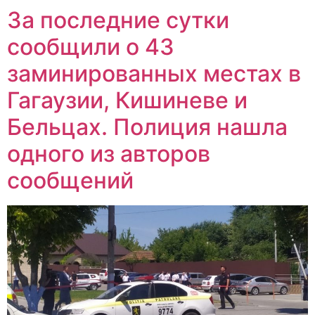
За последние сутки
сообщили о 43
заминированных местах в
Гагаузии, Кишиневе и
Бельцах. Полиция нашла
одного из авторов
сообщений