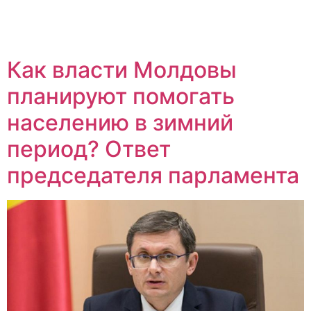
Как власти Молдовы
планируют помогать
населению в зимний
период? Ответ
председателя парламента