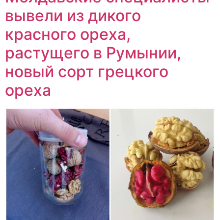
вывели из дикого
красного ореха,
растущего в Румынии,
новый сорт грецкого
ореха