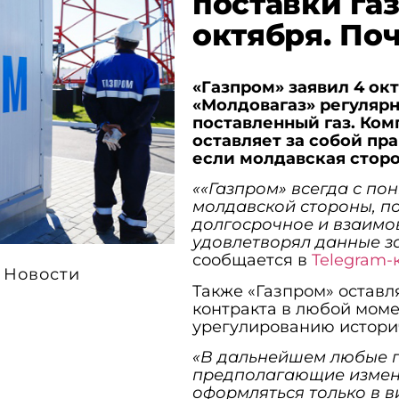
поставки га
октября. По
«Газпром» заявил 4 окт
«Молдовагаз» регулярн
поставленный газ. Ком
оставляет за собой пр
если молдавская сторон
««Газпром» всегда с по
молдавской стороны, п
долгосрочное и взаимо
удовлетворял данные з
сообщается в
Telegram-
Новости
Также «Газпром» оставл
контракта в любой моме
урегулированию истори
«В дальнейшем любые п
предполагающие измене
оформляться только в 