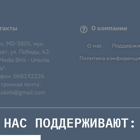
такты
О компании
с: MD-3805, мун.
О нас
Поддержи
ат, ул. Победы, 62.
Политика конфиденци
edia Birlii - Uniunia
a".
ефон: 068192226
тронная почта:
abirlii@gmail.com
НАС ПОДДЕРЖИВАЮТ: