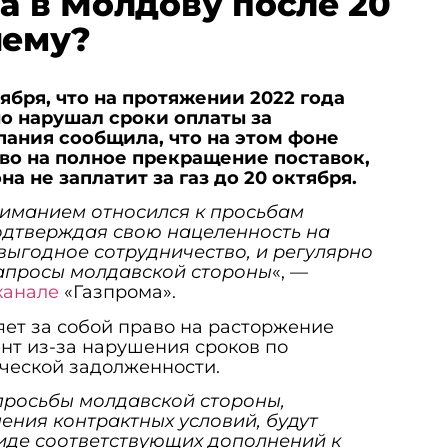
за в Молдову после 20
чему?
ября, что на протяжении 2022 года
о нарушал сроки оплаты за
пания сообщила, что на этом фоне
аво на полное прекращение поставок,
а не заплатит за газ до 20 октября.
ниманием относился к просьбам
одтверждая свою нацеленность на
выгодное сотрудничество, и регулярно
апросы молдавской стороны
«, —
канале
«Газпрома».
яет за собой право на расторжение
нт из-за нарушения сроков по
ческой задолженности.
росьбы молдавской стороны,
ния контрактных условий, будут
виде соответствующих дополнений к