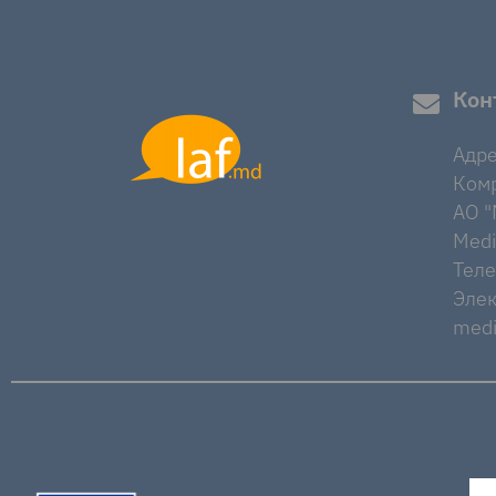
Кон
Адре
Комр
AO "M
Medi
Тел
Элек
medi