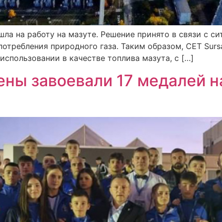
решла на работу на мазуте. Решение принято в связи с 
требления природного газа. Таким образом, CET Sursa I
использовании в качестве топлива мазута, с […]
ны завоевали 17 медалей н