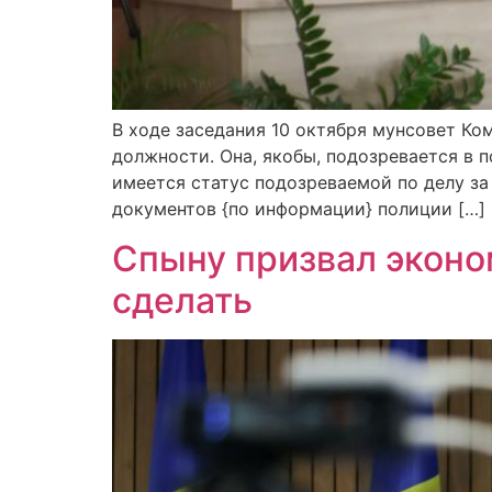
В ходе заседания 10 октября мунсовет К
должности. Она, якобы, подозревается в 
имеется статус подозреваемой по делу за
документов {по информации} полиции […]
Спыну призвал эконо
сделать