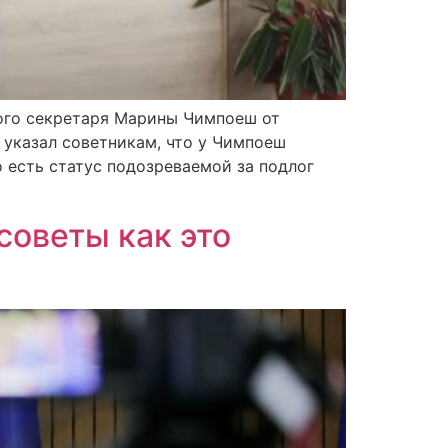
ного секретаря Марины Чимпоеш от
 указал советникам, что у Чимпоеш
о есть статус подозреваемой за подлог
советы как это