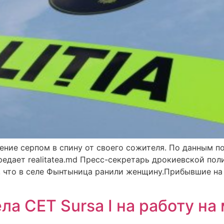
ние серпом в спину от своего сожителя. По данным по
едает realitatea.md Пресс-секретарь дрокиевской пол
м, что в селе Фынтыница ранили женщину.Прибывшие н
ла CET Sursa I на работу на