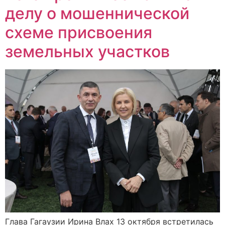
делу о мошеннической
схеме присвоения
земельных участков
Глава Гагаузии Ирина Влах 13 октября встретилась