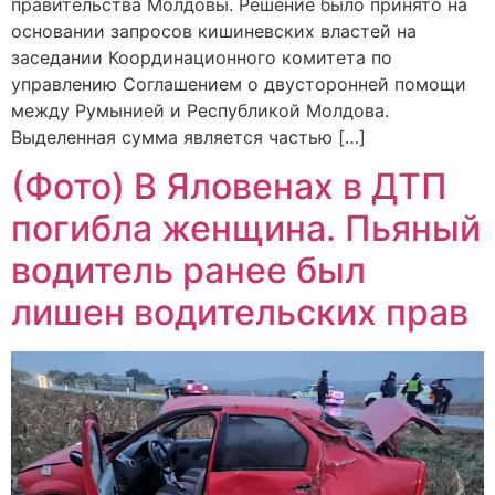
правительства Молдовы. Решение было принято на
основании запросов кишиневских властей на
заседании Координационного комитета по
управлению Соглашением о двусторонней помощи
между Румынией и Республикой Молдова.
Выделенная сумма является частью […]
(Фото) В Яловенах в ДТП
погибла женщина. Пьяный
водитель ранее был
лишен водительских прав