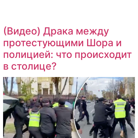
(Видео) Драка между
протестующими Шора и
полицией: что происходит
в столице?