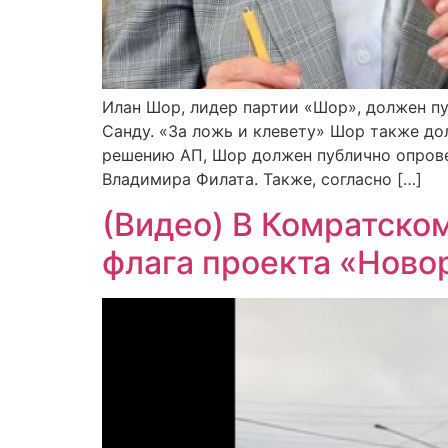
Илан Шор, лидер партии «Шор», должен п
Санду. «За ложь и клевету» Шор также до
решению АП, Шор должен публично опровер
Владимира Филата. Также, согласно […]
(Видео) В Комратско
флага проекта «Ново