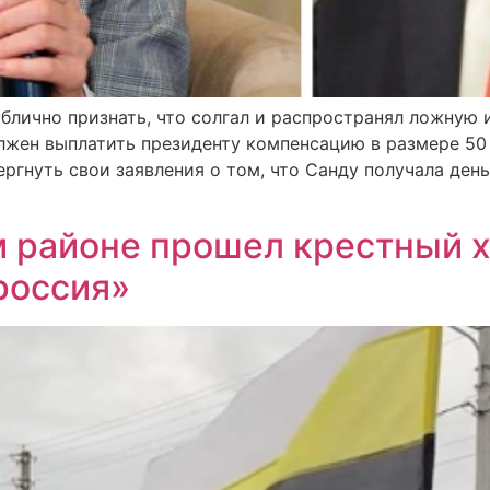
ублично признать, что солгал и распространял ложну
лжен выплатить президенту компенсацию в размере 50 
гнуть свои заявления о том, что Санду получала ден
м районе прошел крестный 
россия»