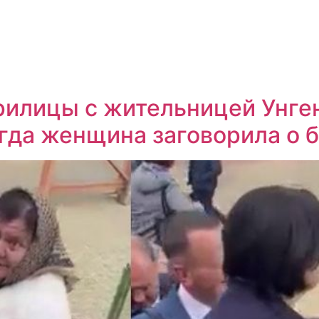
рилицы с жительницей Унген
гда женщина заговорила о 