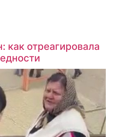
: как отреагировала
бедности