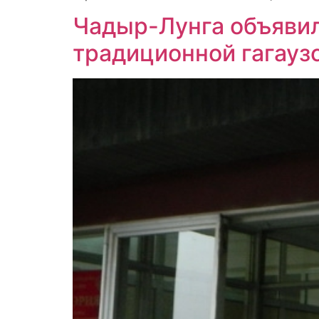
Чадыр-Лунга объявил
традиционной гагауз