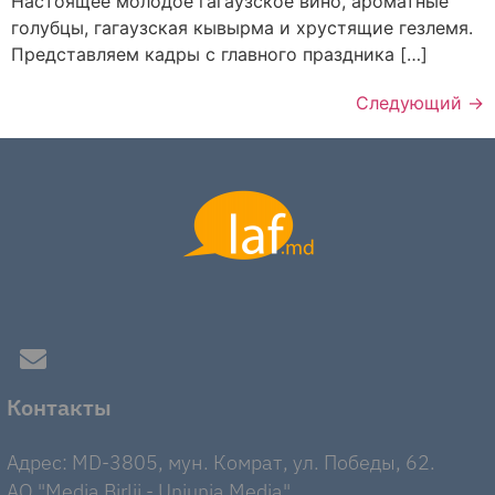
Настоящее молодое гагаузское вино, ароматные
голубцы, гагаузская кывырма и хрустящие гезлемя.
Представляем кадры с главного праздника […]
Следующий
→
Контакты
Адрес: MD-3805, мун. Комрат, ул. Победы, 62.
AO "Media Birlii - Uniunia Media".