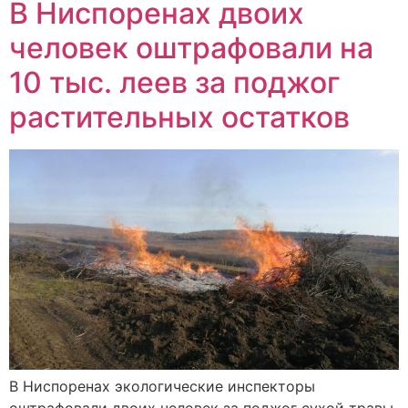
В Ниспоренах двоих
человек оштрафовали на
10 тыс. леев за поджог
растительных остатков
В Ниспоренах экологические инспекторы
оштрафовали двоих человек за поджог сухой травы