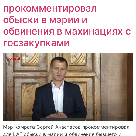
прокомментировал
обыски в мэрии и
обвинения в махинациях с
госзакупками
Мэр Комрата Сергей Анастасов прокомментировал
для LAF обыски в мэрии и обвинения бывшего и