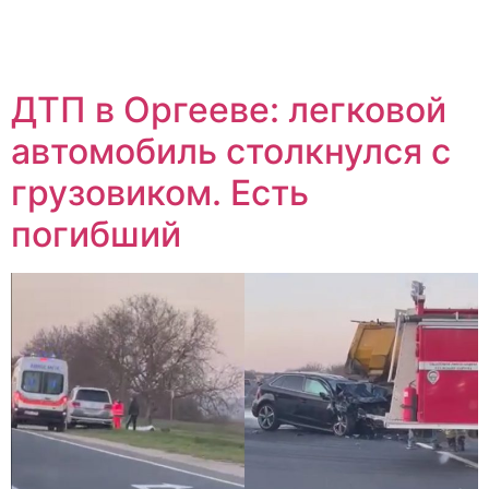
ДТП в Оргееве: легковой
автомобиль столкнулся с
грузовиком. Есть
погибший