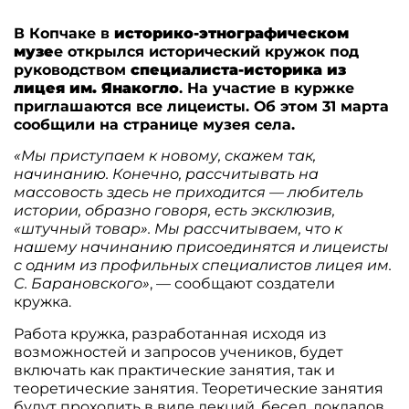
В Копчаке в
историко-этнографическом
музе
е открылся исторический кружок под
руководством
специалиста-историка из
лицея им. Янакогло
. На участие в куржке
приглашаются все лицеисты. Об этом 31 марта
сообщили на странице музея села.
«Мы приступаем к новому, скажем так,
начинанию. Конечно, рассчитывать на
массовость здесь не приходится — любитель
истории, образно говоря, есть эксклюзив,
«штучный товар». Мы рассчитываем, что к
нашему начинанию присоединятся и лицеисты
с одним из профильных специалистов лицея им.
С. Барановского»
, — сообщают создатели
кружка.
Работа кружка, разработанная исходя из
возможностей и запросов учеников, будет
включать как практические занятия, так и
теоретические занятия. Теоретические занятия
будут проходить в виде лекций, бесед, докладов,