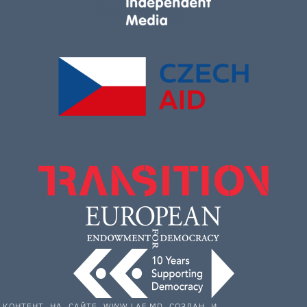
КОНТЕНТ НА САЙТЕ WWW.LAF.MD СОЗДАН И